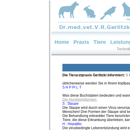
Home
Praxis
Tiere
Leistun
Tierärzt
Die Tierarztpraxis Gerlitzki informiert:
S 
üblicherweise werden Sie in Ihrem Impfpas
S H P Pi L T
Was diese Buchstaben bedeuten und wann m
Die Hundeimpfungen:
S : Staupe
Die Staupe wird durch einen Virus verursac
Menschen! Drei Formen der Staupe sind b
Die Behandlung erkrankter Tiere beschränk
Tiere, die diese Erkrankung überleben, ka
H : Hepatitis
Die virusbedingte Leberentzündung wird eb