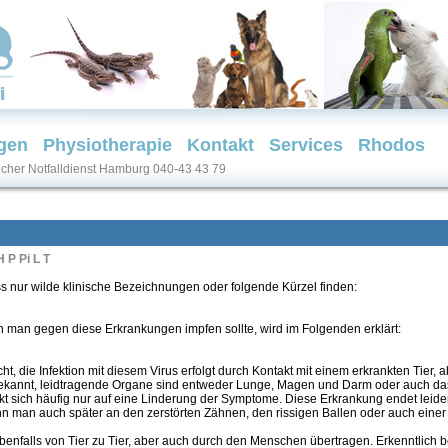
gen
Physiotherapie
Kontakt
Services
Rhodos
licher Notfalldienst Hamburg 040-43 43 79
H P Pi L T
s nur wilde klinische Bezeichnungen oder folgende Kürzel finden:
an gegen diese Erkrankungen impfen sollte, wird im Folgenden erklärt:
ht, die Infektion mit diesem Virus erfolgt durch Kontakt mit einem erkrankten Tier
ekannt, leidtragende Organe sind entweder Lunge, Magen und Darm oder auch da
t sich häufig nur auf eine Linderung der Symptome. Diese Erkrankung endet leider 
nn man auch später an den zerstörten Zähnen, den rissigen Ballen oder auch eine
enfalls von Tier zu Tier, aber auch durch den Menschen übertragen. Erkenntlich b