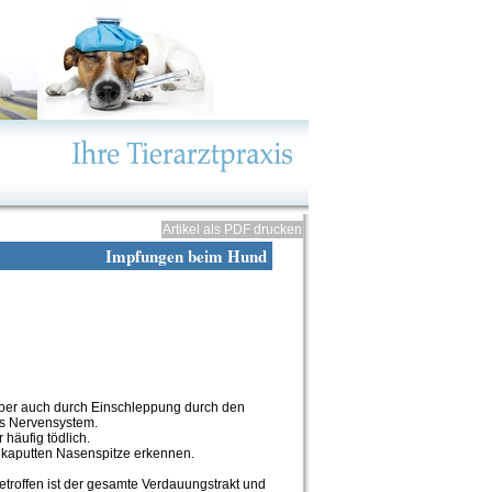
Artikel als PDF drucken
Impfungen beim Hund
, aber auch durch Einschleppung durch den
s Nervensystem.
häufig tödlich.
r kaputten Nasenspitze erkennen.
etroffen ist der gesamte Verdauungstrakt und