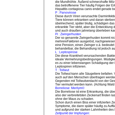
die Mundhöhle. Äußerst schmerzhafte Mil
das betroffenene Tier häufig Folgen der E
Hepatitis contagiosa canis endet gerade bei
P : Parvovirose
Diese durch Viren verursachte Darminfektio
Tiere können erkranken und daran sterben.
übelriechend, später blutig, schädigen das
erkrankte Tier stirbt, aber die Entwicklung
und auch draußen jahrelang überleben ka
Pi : Zwingerhusten
Der so genannte Zwingerhusten kommt nicht 
mehrereFaktoren ausgelöst, nachgewiesen is
eine Pension, einen Zwinger o.ä. bedeutet
behandelbar, die Behandlung ist jedoch au
L : Leptospirose
Die diese Krankheit verursachenden Bakte
ideale Vermehrungsbedingungen. Müdigkeit,
es zu einer lebenslangen Schädigung der L
Leptospiren infizieren.
T : Tollwut
Die Tollwut kann alle Säugetiere befallen.
auch auf den Menschen übertragen werden ka
Gegenden mit Tollwutverdacht von der Gesu
Tier vermutet werden kann. (Achtung Wald
Borreliose: Merilym©
Die Borreliose ist eine Erkrankung, die üb
also der verbreitetsten Zeckenart finden l
ohne der Maus zu schaden.
Schon durch einen Biss einer infizierten 
Symptome, die dann später häufig zu Auff
und aufgrund der starken Lahmheiten des 
Zeitpunkt der Impfungen: