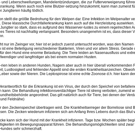
z- und Leberschwellungen, Mandelentzündungen, die zur Futterverweigerung führ
rkrankung. Wenn auch noch eine Blutzer-setzung hinzukommt, kann man zumeist für 
 Jungtieren häufig tödlich.
n stellt die größte Bedrohung für den Welpen dar. Eine Infektion im Welpenalter ve
 Diese klassische Durchfallerkrankung kann auch auf die Herzleistung auswirken. 
 Jungtier so stark, dass es aufgrund des Wasserver-lustes zu einem regelrechten 
 des Tieres ist nachhaltig verlangsamt. Besonders unangenehm ist es, dass dieser V
nn.
nur im Zwinger vor, hier ist er jedoch zuerst untersucht worden, was den Namen e
t eine Beteiligung verschiedener Bakterien, Viren und vor allem Stress. Gerade di
 für den Hund eine enorme Belastung. Die Tiere leiden an Nasenausfluss und extr
fwendiger und langfristiger als bei einem normalen Husten.
-rien leben in anderen Hunden, Nagern aber auch in hier überall vorkommenden F
 Lustlosigkeit und fehlender Appetit sind die ersten Krankheitsanzeichen. Obwohl 
eber sowie der Nieren. Die Leptospirose ist eine echte Zoonose d.h. hier kann d
 Verantwortlich für die Erkrankung ist ein Virus, der durch den Speichel von befal
nn. Die Behandlung infektionsverdächtiger Tiere ist streng verboten, zumeist wir
ndheitsbehörde angeordnet. Das gilt natürlich auch für Tiere, bei denen der Verda
 und Feldnähe)
er den Zeckenspeichel übertragen wird. Die Krankheitserreger der Borreliose sind B
assen. Die Zecken wiederum infizieren sich am Anfang Ihres Lebens durch das Blut 
Zecke kann sich der Hund mit der Krankheit infizieren. Tage bzw. Wochen später be
älligkeiten im Bewegungsapparat führen. Die Behandlungsmöglichkeiten sind zwar
Hundes sehr schmerzhaft.