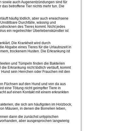
en sowie auch Augenentzündungen sind für
das betroffene Tier nichts mehr tun. Die
rläuft häufig tödlich, aber auch erwachsene
Unstillbare Durchfälle, wässrig und
Austrocknen des Tieres kommt. Nicht jedes
irus ein regelrechter Überlebenskünstler ist
rklärt. Die Krankheit wird durch
e Abgabe eines Tieres für die Urlaubszeit in
emem, trockenem Husten. Die Erkrankung ist
leeten und Tümpeln finden die Bakterien
die Erkrankung nicht tödlich verläuft, kommt
er Hund sein Herrchen oder Frauchen mit den
lenen Füchsen auf den Hund und von da aus
d eine Tötung nicht geimpfter Tiere in
cht auf einen Kontakt mit einem erkrankten
akterien, die sich am häufigsten im Holzbock,
von Mäusen, in denen die Borrelien leben,
ginnen dann die zunächst untypischen
 vorhanden, aber ausgesprochen langwierig