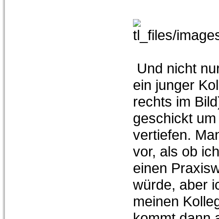
Und nicht nu
ein junger Ko
rechts im Bil
geschickt um 
vertiefen. M
vor, als ob i
einen Praxis
würde, aber i
meinen Kolleg
kommt dann a