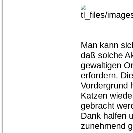
Man kann sich 
daß solche A
gewaltigen O
erfordern. Di
Vordergrund h
Katzen wieder
gebracht werd
Dank halfen 
zunehmend gr