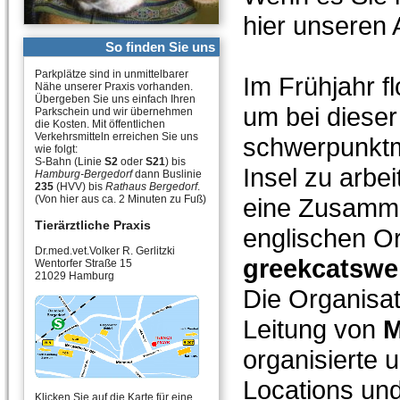
hier unseren 
So finden Sie uns
Parkplätze sind in unmittelbarer
Im Frühjahr f
Nähe unserer Praxis vorhanden.
Übergeben Sie uns einfach Ihren
um bei dieser
Parkschein und wir übernehmen
die Kosten. Mit öffentlichen
Verkehrsmitteln erreichen Sie uns
schwerpunktm
wie folgt:
S-Bahn (Linie
S2
oder
S21
) bis
Insel zu arbe
Hamburg-Bergedorf
dann Buslinie
235
(HVV) bis
Rathaus Bergedorf
.
(Von hier aus ca. 2 Minuten zu Fuß)
eine Zusamme
Tierärztliche Praxis
englischen Or
Dr.med.vet.Volker R. Gerlitzki
greekcatswel
Wentorfer Straße 15
21029 Hamburg
Die Organisat
Leitung von
M
organisierte 
Locations und
Klicken Sie auf die Karte für eine